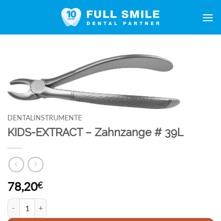
Zum
Inhalt
springen
DENTALINSTRUMENTE
KIDS-EXTRACT – Zahnzange # 39L
78,20
€
KIDS-EXTRACT - Zahnzange # 39L Menge