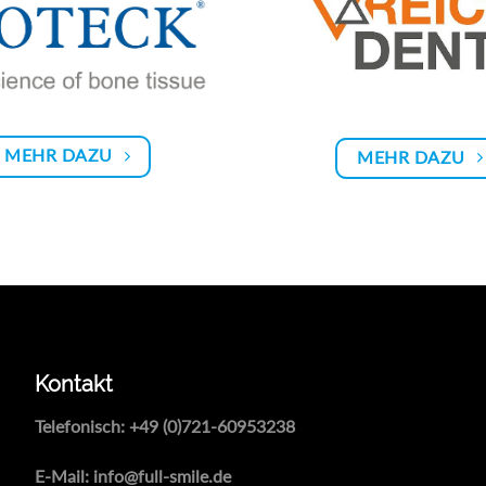
MEHR DAZU
MEHR DAZU
Kontakt
Telefonisch:
+49 (0)721-60953238
E-Mail:
info@full-smile.de