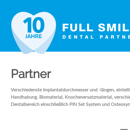
Zum
Inhalt
springen
Partner
Verschiedenste Implantatdurchmesser und -längen, einteili
Handhabung. Biomaterial, Knochenersatzmaterial, verschi
Dentalbereich einschließlich PIN Set System und Osteosy