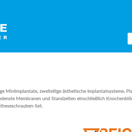
Pr
se
ge Miniimplantate, zweiteilige ästhetische Implantatsysteme, Pl
edenste Membranen und Standzeiten einschließlich Knochenblöc
ntheseschrauben-Set.