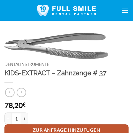
Zum
Inhalt
springen
DENTALINSTRUMENTE
KIDS-EXTRACT – Zahnzange # 37
78,20
€
KIDS-EXTRACT - Zahnzange # 37 Menge
ZUR ANFRAGE HINZUFÜGEN