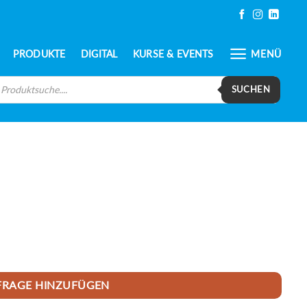
PRODUKTE
DIGITAL
KURSE & EVENTS
MENÜ
oducts
arch
SUCHEN
FRAGE HINZUFÜGEN