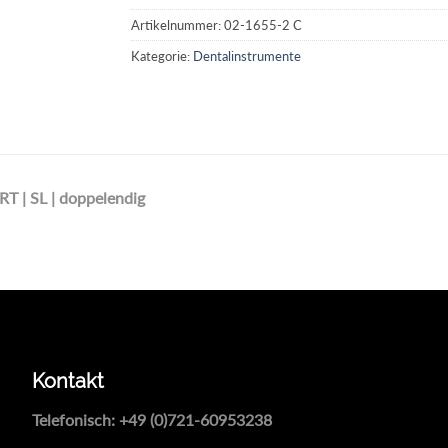
Artikelnummer:
02-1655-2 C
Kategorie:
Dentalinstrumente
 | SL | doppelendig
Kontakt
Telefonisch:
+49 (0)721-60953238