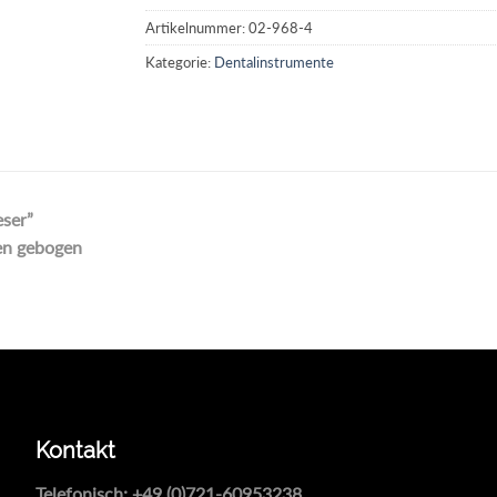
Artikelnummer:
02-968-4
Kategorie:
Dentalinstrumente
ser”
en gebogen
Kontakt
Telefonisch:
+49 (0)721-60953238