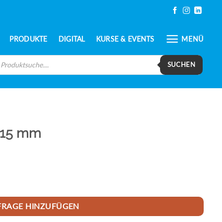
PRODUKTE
DIGITAL
KURSE & EVENTS
MENÜ
oducts
arch
SUCHEN
215 mm
FRAGE HINZUFÜGEN