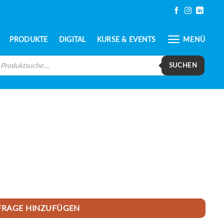
PRODUKTE
DIGITAL
KURSE & EVENTS
MENÜ
oducts
arch
SUCHEN
FRAGE HINZUFÜGEN