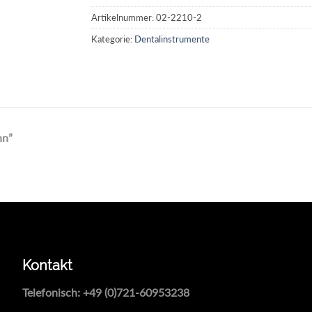
Artikelnummer:
02-2210-2
Kategorie:
Dentalinstrumente
nn”
Kontakt
Telefonisch:
+49 (0)721-60953238