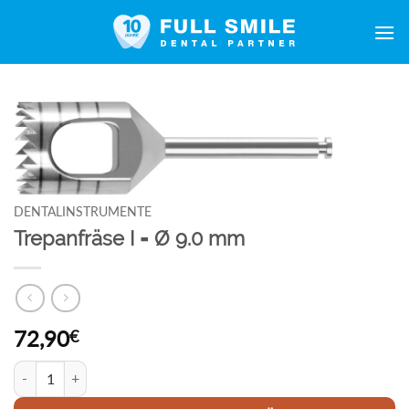
Zum
Inhalt
springen
DENTALINSTRUMENTE
Trepanfräse I = Ø 9.0 mm
72,90
€
Trepanfräse I = Ø 9.0 mm Menge