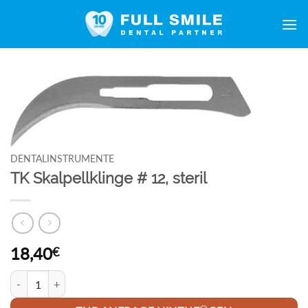
Zum
Inhalt
springen
DENTALINSTRUMENTE
TK Skalpellklinge # 12, steril
18,40
€
TK Skalpellklinge # 12, steril Menge