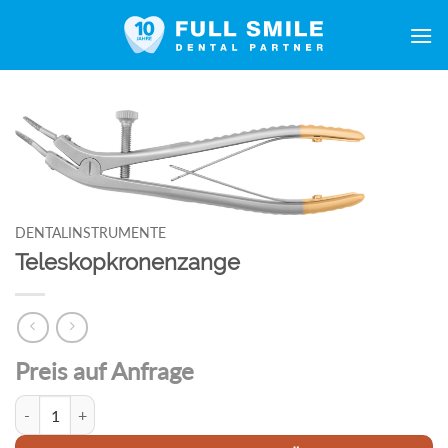
Zum
Inhalt
springen
DENTALINSTRUMENTE
Teleskopkronenzange
Preis auf Anfrage
Teleskopkronenzange Menge