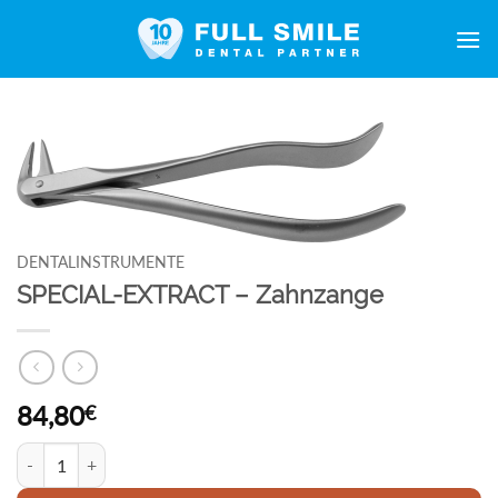
Zum
Inhalt
springen
DENTALINSTRUMENTE
SPECIAL-EXTRACT – Zahnzange
84,80
€
SPECIAL-EXTRACT - Zahnzange Menge