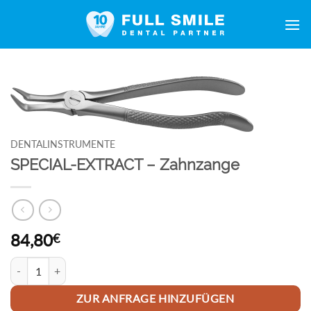
Zum
Inhalt
springen
DENTALINSTRUMENTE
SPECIAL-EXTRACT – Zahnzange
84,80
€
SPECIAL-EXTRACT - Zahnzange Menge
ZUR ANFRAGE HINZUFÜGEN