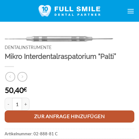
Zum
Inhalt
springen
DENTALINSTRUMENTE
Mikro Interdentalraspatorium “Palti”
50,40
€
Mikro Interdentalraspatorium "Palti" Menge
ZUR ANFRAGE HINZUFÜGEN
Artikelnummer:
02-888-81 C