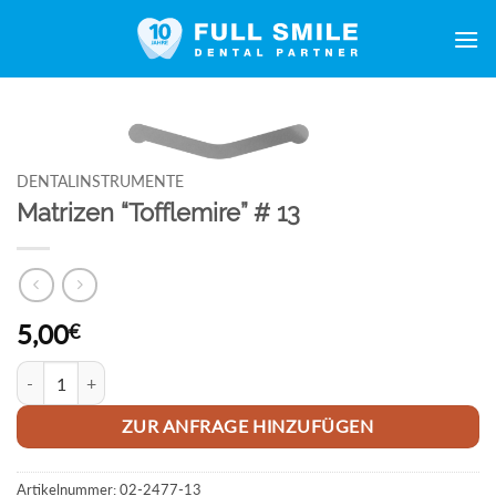
Zum
Inhalt
springen
DENTALINSTRUMENTE
Matrizen “Tofflemire” # 13
5,00
€
Matrizen "Tofflemire" # 13 Menge
ZUR ANFRAGE HINZUFÜGEN
Artikelnummer:
02-2477-13