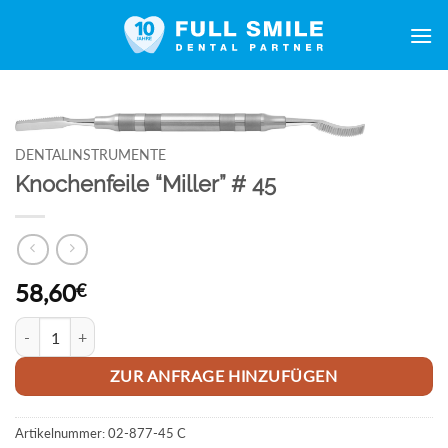
Zum
Inhalt
springen
DENTALINSTRUMENTE
Knochenfeile “Miller” # 45
58,60
€
Knochenfeile "Miller" # 45 Menge
ZUR ANFRAGE HINZUFÜGEN
Artikelnummer:
02-877-45 C