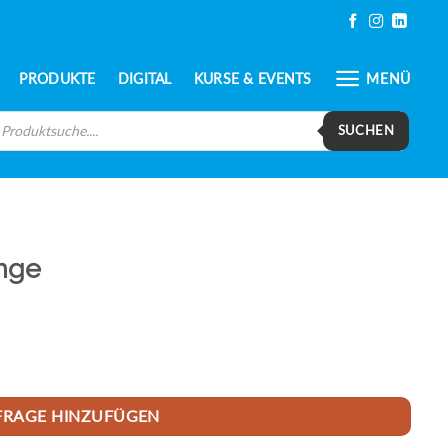
PRODUKTE
DIGITAL
KURSE & EVENTS
MENÜ
oducts
arch
SUCHEN
nge
FRAGE HINZUFÜGEN