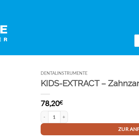
Pr
se
DENTALINSTRUMENTE
KIDS-EXTRACT – Zahnza
78,20
€
KIDS-EXTRACT - Zahnzange Menge
ZUR AN