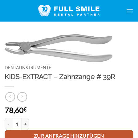
Zum
Inhalt
springen
DENTALINSTRUMENTE
KIDS-EXTRACT – Zahnzange # 39R
78,60
€
KIDS-EXTRACT - Zahnzange # 39R Menge
ZUR ANFRAGE HINZUFÜGEN