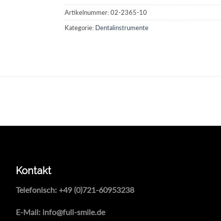
Artikelnummer:
02-2365-10
Kategorie:
Dentalinstrumente
Kontakt
Telefonisch:
+49 (0)721-60953238
E-Mail:
info@full-smile.de