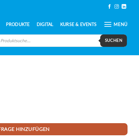
PRODUKTE
DIGITAL
KURSE & EVENTS
MENÜ
oducts
arch
SUCHEN
FRAGE HINZUFÜGEN