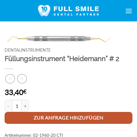
Zum
Inhalt
springen
DENTALINSTRUMENTE
Füllungsinstrument “Heidemann” # 2
33,40
€
Füllungsinstrument "Heidemann" # 2 Menge
ZUR ANFRAGE HINZUFÜGEN
Artikelnummer:
02-1960-20 CTI