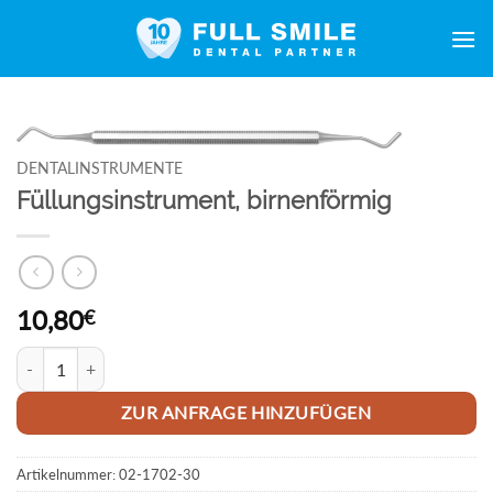
Zum
Inhalt
springen
DENTALINSTRUMENTE
Füllungsinstrument, birnenförmig
10,80
€
Füllungsinstrument, birnenförmig Menge
ZUR ANFRAGE HINZUFÜGEN
Artikelnummer:
02-1702-30