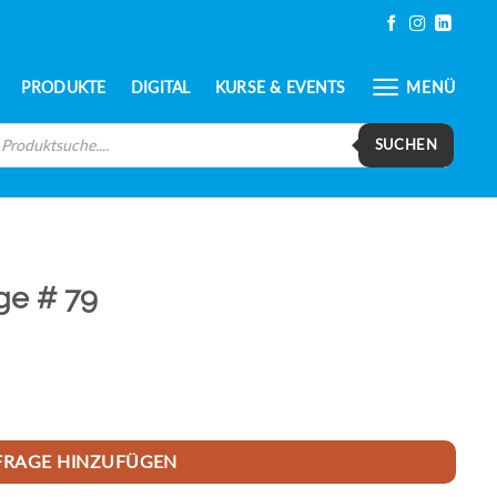
PRODUKTE
DIGITAL
KURSE & EVENTS
MENÜ
oducts
arch
SUCHEN
ge # 79
FRAGE HINZUFÜGEN