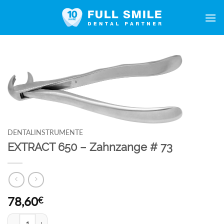
Zum
Inhalt
springen
DENTALINSTRUMENTE
EXTRACT 650 – Zahnzange # 73
78,60
€
EXTRACT 650 - Zahnzange # 73 Menge