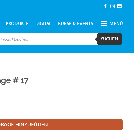
PRODUKTE
DIGITAL
KURSE & EVENTS
MENÜ
oducts
arch
SUCHEN
ge # 17
FRAGE HINZUFÜGEN