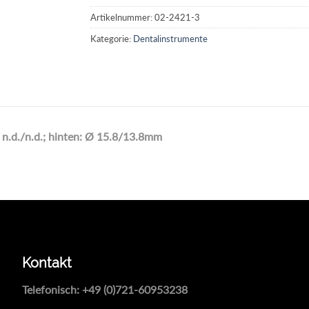
Artikelnummer:
02-2421-3
Kategorie:
Dentalinstrumente
 n.d./n.d.; hinten: Ø 15.8/13.8mm
Kontakt
Telefonisch:
+49 (0)721-60953238