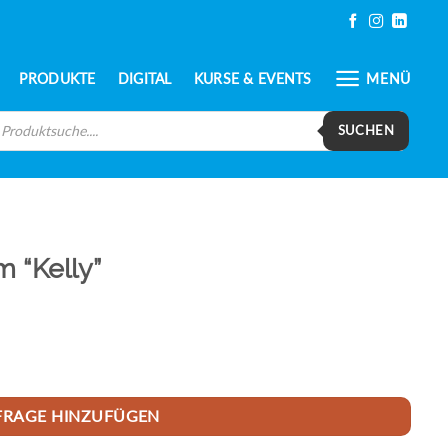
PRODUKTE
DIGITAL
KURSE & EVENTS
MENÜ
oducts
arch
SUCHEN
 “Kelly”
FRAGE HINZUFÜGEN