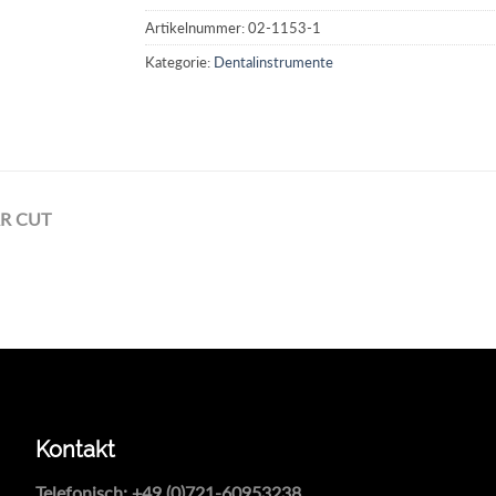
Artikelnummer:
02-1153-1
Kategorie:
Dentalinstrumente
R CUT
Kontakt
Telefonisch:
+49 (0)721-60953238