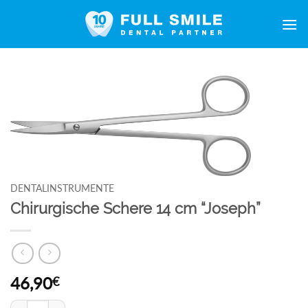
Zum
Inhalt
springen
DENTALINSTRUMENTE
Chirurgische Schere 14 cm “Joseph”
46,90
€
Chirurgische Schere 14 cm "Joseph" Menge