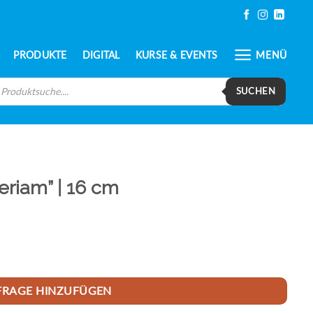
PRODUKTE
DIGITAL
KURSE & EVENTS
MENÜ
oducts
arch
SUCHEN
riam” | 16 cm
FRAGE HINZUFÜGEN