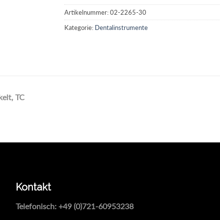
Artikelnummer:
02-2265-30
Kategorie:
Dentalinstrumente
elt, TC
Kontakt
Telefonisch:
+49 (0)721-60953238