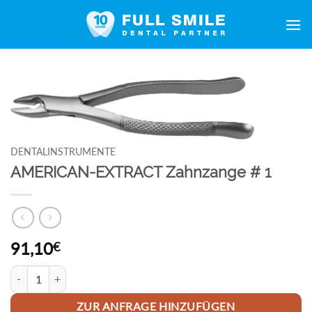
Zum
Inhalt
springen
DENTALINSTRUMENTE
AMERICAN-EXTRACT Zahnzange # 1
91,10
€
AMERICAN-EXTRACT Zahnzange # 1 Menge
ZUR ANFRAGE HINZUFÜGEN