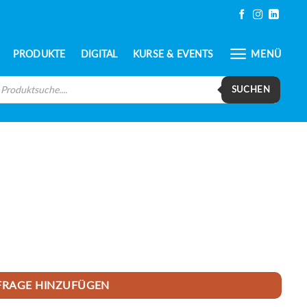
PRODUKTE
DIGITAL
KURSE & EVENTS
MENÜ
oducts
arch
SUCHEN
FRAGE HINZUFÜGEN