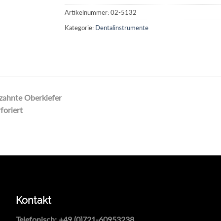
Artikelnummer:
02-5132
Kategorie:
Dentalinstrumente
zahnte Oberkiefer
foriert
Kontakt
Telefonisch:
+49 (0)721-60953238