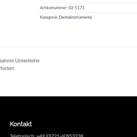
Artikelnummer:
02-5171
Kategorie:
Dentalinstrumente
zahnte Unterkiefer
foriert
Kontakt
Telefonisch:
+49 (0)721-60953238