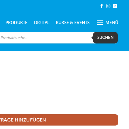
PRODUKTE
DIGITAL
KURSE & EVENTS
MENÜ
oducts
arch
SUCHEN
FRAGE HINZUFÜGEN