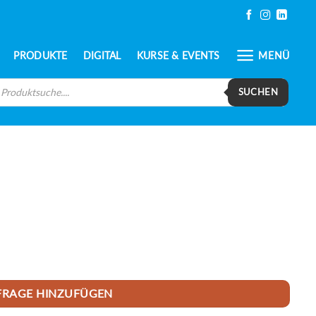
PRODUKTE
DIGITAL
KURSE & EVENTS
MENÜ
oducts
arch
SUCHEN
FRAGE HINZUFÜGEN