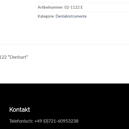
Artikelnummer:
02-1122 E
Kategorie:
Dentalinstrumente
122 “Denhart”
Kontakt
Telefonisch:
+49 (0)721-60953238