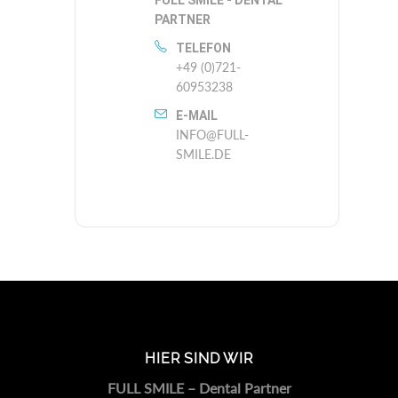
PARTNER
TELEFON
+49 (0)721-
60953238
E-MAIL
INFO@FULL-
SMILE.DE
HIER SIND WIR
FULL SMILE – Dental Partner