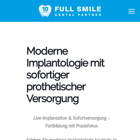
Zum
Inhalt
springen
Moderne
Implantologie mit
sofortiger
prothetischer
Versorgung
Live-Implantation & Sofortversorgung –
Fortbildung mit Praxisfokus
Erleben Sie moderne Implantologie hautnah: In